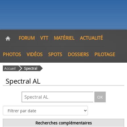
FORUM
VTT
MATÉRIEL
ACTUALITÉ
PHOTOS
VIDÉOS
SPOTS
DOSSIERS
PILOTAGE
Accueil
Spectral
Spectral AL
OK
Recherches complémentaires