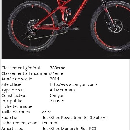
Classement général
388ème
Classement all mountain
74ème
Année de sortie
2014
Site officiel
http://www.canyon.com/
Type de VTT
All Mountain
Constructeur
Canyon
Prix public
3 099 €
Fiche technique
Taille de roues
27.5"
Fourche
RockShox Revelation RCT3 Solo Air
Débattement avant
150 mm
Amortisseur
RockShox Monarch Plus RC3