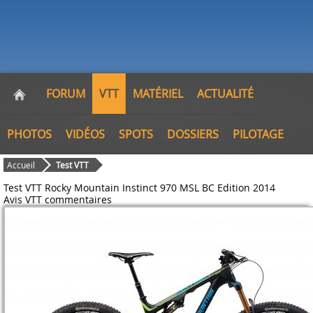
FORUM
VTT
MATÉRIEL
ACTUALITÉ
PHOTOS
VIDÉOS
SPOTS
DOSSIERS
PILOTAGE
Accueil
Test VTT
Test VTT Rocky Mountain Instinct 970 MSL BC Edition 2014
Avis VTT
commentaires