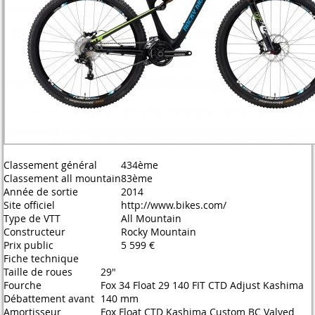
Classement général
434ème
Classement all mountain
83ème
Année de sortie
2014
Site officiel
http://www.bikes.com/
Type de VTT
All Mountain
Constructeur
Rocky Mountain
Prix public
5 599 €
Fiche technique
Taille de roues
29"
Fourche
Fox 34 Float 29 140 FIT CTD Adjust Kashima
Débattement avant
140 mm
Amortisseur
Fox Float CTD Kashima Custom BC Valved