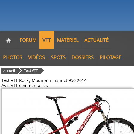
FORUM
VTT
MATÉRIEL
ACTUALITÉ
PHOTOS
VIDÉOS
SPOTS
DOSSIERS
PILOTAGE
Accueil
Test VTT
Test VTT Rocky Mountain Instinct 950 2014
Avis VTT
commentaires