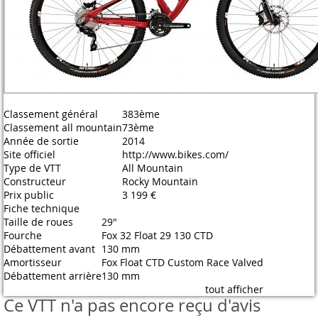
Classement général
383ème
Classement all mountain
73ème
Année de sortie
2014
Site officiel
http://www.bikes.com/
Type de VTT
All Mountain
Constructeur
Rocky Mountain
Prix public
3 199 €
Fiche technique
Taille de roues
29"
Fourche
Fox 32 Float 29 130 CTD
Débattement avant
130 mm
Amortisseur
Fox Float CTD Custom Race Valved
Débattement arrière
130 mm
tout afficher
Ce VTT n'a pas encore reçu d'avis