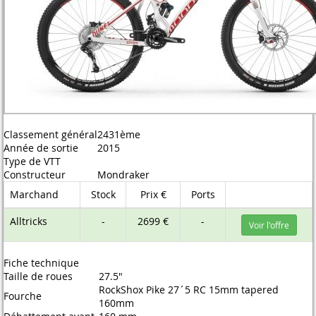
Classement général
2431ème
Année de sortie
2015
Type de VTT
Constructeur
Mondraker
Marchand
Stock
Prix €
Ports
Alltricks
-
2699 €
-
Voir l'offre
Fiche technique
Taille de roues
27.5"
RockShox Pike 27´5 RC 15mm tapered
Fourche
160mm