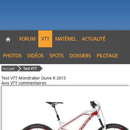
FORUM
VTT
MATÉRIEL
ACTUALITÉ
PHOTOS
VIDÉOS
SPOTS
DOSSIERS
PILOTAGE
Accueil
Test VTT
Test VTT Mondraker Dune R 2015
Avis VTT
commentaires