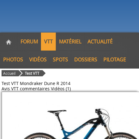
FORUM
VTT
MATÉRIEL
ACTUALITÉ
PHOTOS
VIDÉOS
SPOTS
DOSSIERS
PILOTAGE
Accueil
Test VTT
Test VTT Mondraker Dune R 2014
Avis VTT
commentaires
Vidéos (1)