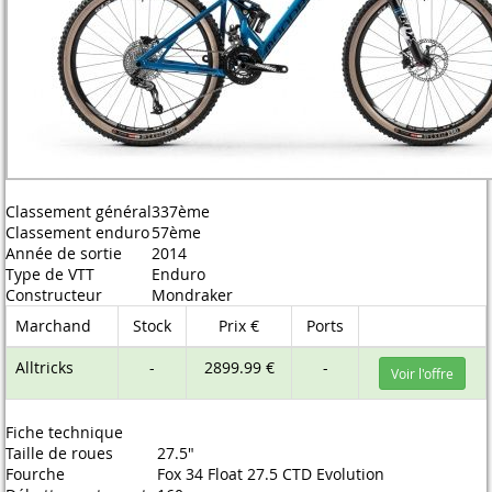
Classement général
337ème
Classement enduro
57ème
Année de sortie
2014
Type de VTT
Enduro
Constructeur
Mondraker
Marchand
Stock
Prix €
Ports
Alltricks
-
2899.99 €
-
Voir l'offre
Fiche technique
Taille de roues
27.5"
Fourche
Fox 34 Float 27.5 CTD Evolution