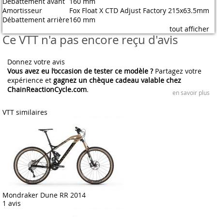
Débattement avant
160 mm
Amortisseur
Fox Float X CTD Adjust Factory 215x63.5mm
Débattement arrière
160 mm
tout afficher
Ce VTT n'a pas encore reçu d'avis
Donnez votre avis
Vous avez eu l’occasion de tester ce modèle ?
Partagez votre
expérience et
gagnez un chèque cadeau valable chez
ChainReactionCycle.com
.
en savoir plus
VTT similaires
Mondraker Dune RR 2014
1 avis