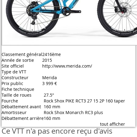
Classement général
2416ème
Année de sortie
2015
Site officiel
http://www.merida.com/
Type de VTT
Constructeur
Merida
Prix public
3 999 €
Fiche technique
Taille de roues
27.5"
Fourche
Rock Shox PIKE RCT3 27 15 2P 160 taper
Débattement avant
160 mm
Amortisseur
Rock Shox Monarch RC3 plus
Débattement arrière
160 mm
tout afficher
Ce VTT n'a pas encore reçu d'avis