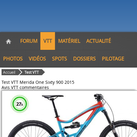
FORUM
VTT
MATÉRIEL
ACTUALITÉ
PHOTOS
VIDÉOS
SPOTS
DOSSIERS
PILOTAGE
Accueil
Test VTT
Test VTT Merida One Sixty 900 2015
Avis VTT
commentaires