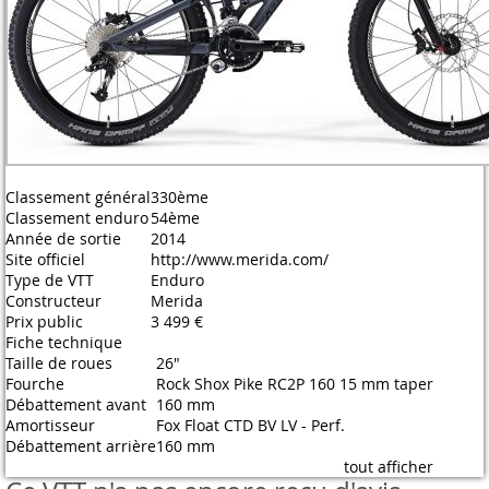
Classement général
330ème
Classement enduro
54ème
Année de sortie
2014
Site officiel
http://www.merida.com/
Type de VTT
Enduro
Constructeur
Merida
Prix public
3 499 €
Fiche technique
Taille de roues
26"
Fourche
Rock Shox Pike RC2P 160 15 mm taper
Débattement avant
160 mm
Amortisseur
Fox Float CTD BV LV - Perf.
Débattement arrière
160 mm
tout afficher