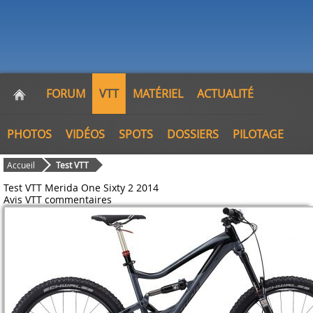
FORUM
VTT
MATÉRIEL
ACTUALITÉ
PHOTOS
VIDÉOS
SPOTS
DOSSIERS
PILOTAGE
Accueil
Test VTT
Test VTT Merida One Sixty 2 2014
Avis VTT
commentaires