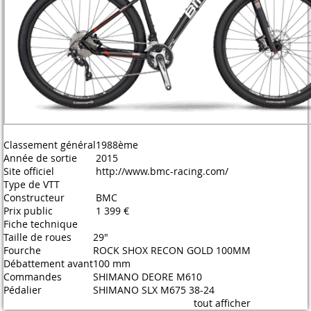
Classement général
1988ème
Année de sortie
2015
Site officiel
http://www.bmc-racing.com/
Type de VTT
Constructeur
BMC
Prix public
1 399 €
Fiche technique
Taille de roues
29"
Fourche
ROCK SHOX RECON GOLD 100MM
Débattement avant
100 mm
Commandes
SHIMANO DEORE M610
Pédalier
SHIMANO SLX M675 38-24
tout afficher