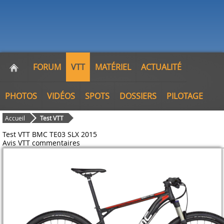
FORUM
VTT
MATÉRIEL
ACTUALITÉ
PHOTOS
VIDÉOS
SPOTS
DOSSIERS
PILOTAGE
Accueil
Test VTT
Test VTT BMC TE03 SLX 2015
Avis VTT
commentaires