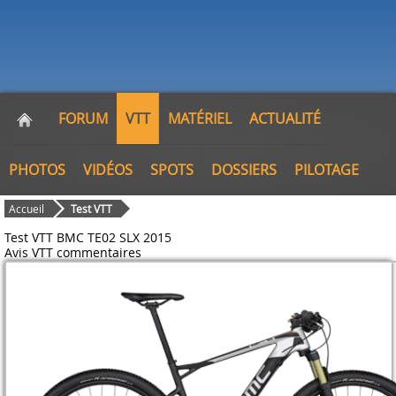
FORUM
VTT
MATÉRIEL
ACTUALITÉ
PHOTOS
VIDÉOS
SPOTS
DOSSIERS
PILOTAGE
Accueil
Test VTT
Test VTT BMC TE02 SLX 2015
Avis VTT
commentaires