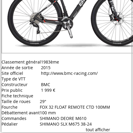
Classement général
1983ème
Année de sortie
2015
Site officiel
http://www.bmc-racing.com/
Type de VTT
Constructeur
BMC
Prix public
1 999 €
Fiche technique
Taille de roues
29"
Fourche
FOX 32 FLOAT REMOTE CTD 100MM
Débattement avant
100 mm
Commandes
SHIMANO DEORE M610
Pédalier
SHIMANO SLX M675 38-24
tout afficher