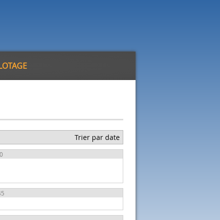
ILOTAGE
Trier par date
50
45