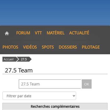
FORUM
VTT
MATÉRIEL
ACTUALITÉ
PHOTOS
VIDÉOS
SPOTS
DOSSIERS
PILOTAGE
Accueil
27.5
27.5 Team
OK
Recherches complémentaires