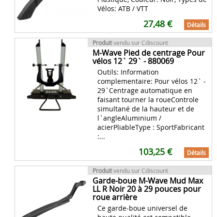
Vélos: ATB / VTT
27,48 €
Détails
Produit
vendu sur Cdiscount
M-Wave Pied de centrage Pour
vélos 12` 29` - 880069
Outils: Information
complementaire: Pour vélos 12` -
29`Centrage automatique en
faisant tourner la roueControle
simultané de la hauteur et de
l`angleAluminium /
acierPliableType : SportFabricant
:...
103,25 €
Détails
Produit
vendu sur Cdiscount
Garde-boue M-Wave Mud Max
LL R Noir 20 à 29 pouces pour
roue arrière
Ce garde-boue universel de