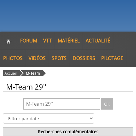
FORUM
VTT
MATÉRIEL
ACTUALITÉ
PHOTOS
VIDÉOS
SPOTS
DOSSIERS
PILOTAGE
Accueil
M-Team
M-Team 29''
OK
Recherches complémentaires