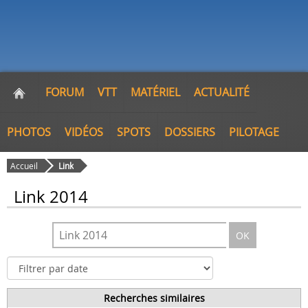
FORUM
VTT
MATÉRIEL
ACTUALITÉ
PHOTOS
VIDÉOS
SPOTS
DOSSIERS
PILOTAGE
Accueil
Link
Link 2014
OK
Recherches similaires