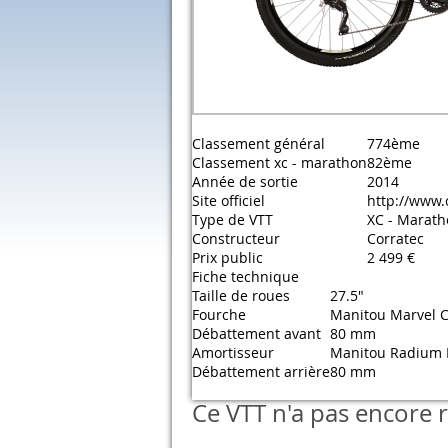
Classement général
774ème
Classement xc - marathon
82ème
Année de sortie
2014
Site officiel
http://www.
Type de VTT
XC - Marat
Constructeur
Corratec
Prix public
2 499 €
Fiche technique
Taille de roues
27.5"
Fourche
Manitou Marvel 
Débattement avant
80 mm
Amortisseur
Manitou Radium 
Débattement arrière
80 mm
Ce VTT n'a pas encore r