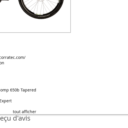
corratec.com/
hon
Comp 650b Tapered
Expert
tout afficher
eçu d'avis