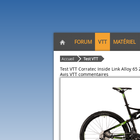
FORUM
VTT
MATÉRIEL
Accueil
Test VTT
Test VTT Corratec Inside Link Alloy 65
Avis VTT
commentaires