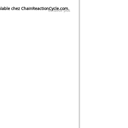
lable chez ChainReactionCycle.com
.
en savoir plus