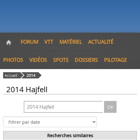
FORUM
VTT
MATÉRIEL
ACTUALITÉ
PHOTOS
VIDÉOS
SPOTS
DOSSIERS
PILOTAGE
Accueil
2014
2014 Hajfell
OK
Recherches similaires