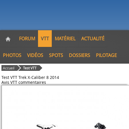
FORUM
VTT
MATÉRIEL
ACTUALITÉ
PHOTOS
VIDÉOS
SPOTS
DOSSIERS
PILOTAGE
Accueil
Test VTT
Test VTT Trek X-Caliber 8 2014
Avis VTT
commentaires