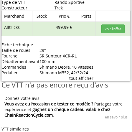
Type de VTT
Rando Sportive
Constructeur
Trek
Marchand
Stock
Prix €
Ports
Alltricks
-
499.99 €
-
Voir l'offre
Fiche technique
Taille de roues
29"
Fourche
SR Suntour XCR-RL
Débattement avant
100 mm
Commandes
Shimano Deore, 10 vitesses
Pédalier
Shimano M552, 42/32/24
tout afficher
Ce VTT n'a pas encore reçu d'avis
Donnez votre avis
Vous avez eu l’occasion de tester ce modèle ?
Partagez votre
expérience et
gagnez un chèque cadeau valable chez
ChainReactionCycle.com
.
en savoir plus
VTT similaires