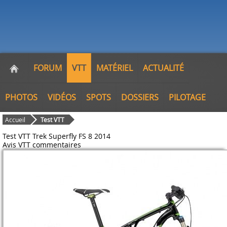
FORUM
VTT
MATÉRIEL
ACTUALITÉ
PHOTOS
VIDÉOS
SPOTS
DOSSIERS
PILOTAGE
Accueil
Test VTT
Test VTT Trek Superfly FS 8 2014
Avis VTT
commentaires