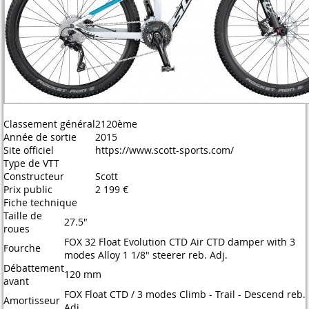
Classement général
2120ème
Année de sortie
2015
Site officiel
https://www.scott-sports.com/
Type de VTT
Constructeur
Scott
Prix public
2 199 €
Fiche technique
Taille de
27.5"
roues
FOX 32 Float Evolution CTD Air CTD damper with 3
Fourche
modes Alloy 1 1/8" steerer reb. Adj.
Débattement
120 mm
avant
FOX Float CTD / 3 modes Climb - Trail - Descend reb.
Amortisseur
Adj.