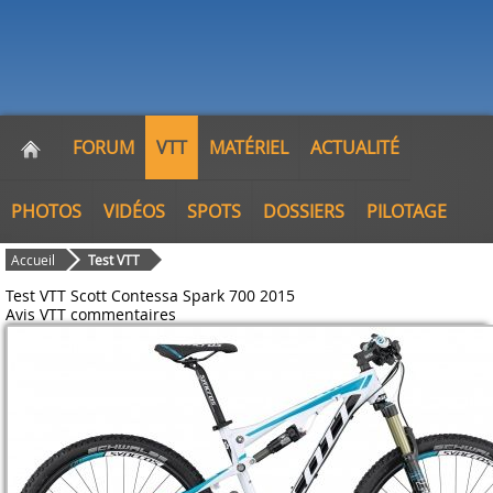
FORUM
VTT
MATÉRIEL
ACTUALITÉ
PHOTOS
VIDÉOS
SPOTS
DOSSIERS
PILOTAGE
Accueil
Test VTT
Test VTT Scott Contessa Spark 700 2015
Avis VTT
commentaires