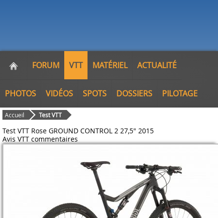
FORUM
VTT
MATÉRIEL
ACTUALITÉ
PHOTOS
VIDÉOS
SPOTS
DOSSIERS
PILOTAGE
Accueil
Test VTT
Test VTT Rose GROUND CONTROL 2 27,5" 2015
Avis VTT
commentaires