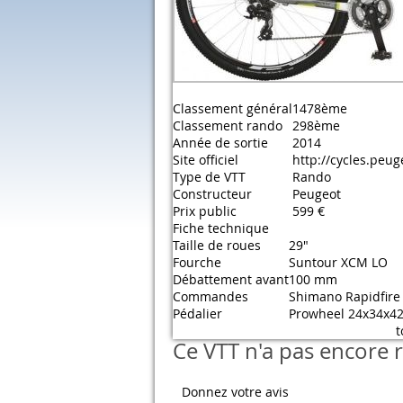
Classement général
1478ème
Classement rando
298ème
Année de sortie
2014
Site officiel
http://cycles.peuge
Type de VTT
Rando
Constructeur
Peugeot
Prix public
599 €
Fiche technique
Taille de roues
29"
Fourche
Suntour XCM LO
Débattement avant
100 mm
Commandes
Shimano Rapidfire 
Pédalier
Prowheel 24x34x4
t
Ce VTT n'a pas encore r
Donnez votre avis