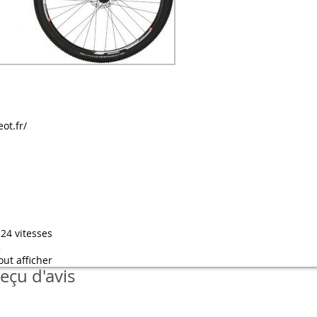
ot.fr/
24 vitesses
2
out afficher
eçu d'avis