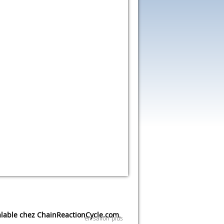
lable chez ChainReactionCycle.com
.
en savoir plus