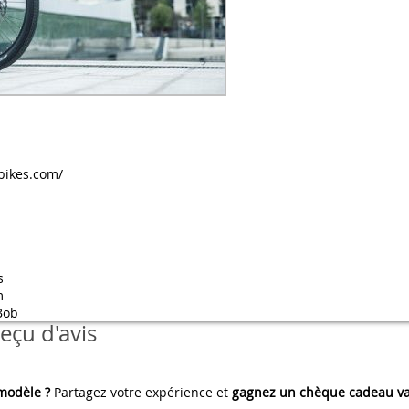
bikes.com/
s
m
Bob
eçu d'avis
 modèle ?
Partagez votre expérience et
gagnez un chèque cadeau va