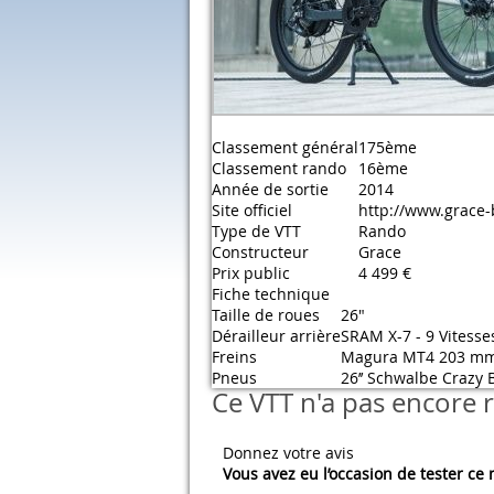
Classement général
175ème
Classement rando
16ème
Année de sortie
2014
Site officiel
http://www.grace-
Type de VTT
Rando
Constructeur
Grace
Prix public
4 499 €
Fiche technique
Taille de roues
26"
Dérailleur arrière
SRAM X-7 - 9 Vitesse
Freins
Magura MT4 203 m
Pneus
26’’ Schwalbe Crazy 
Ce VTT n'a pas encore r
Donnez votre avis
Vous avez eu l’occasion de tester ce