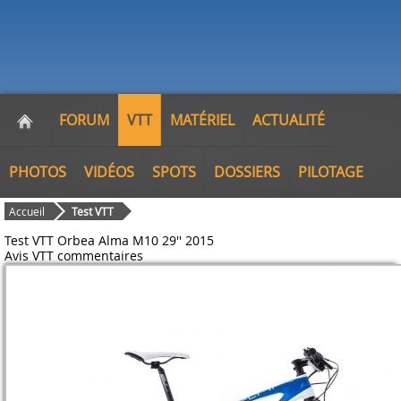
FORUM
VTT
MATÉRIEL
ACTUALITÉ
PHOTOS
VIDÉOS
SPOTS
DOSSIERS
PILOTAGE
Accueil
Test VTT
Test VTT Orbea Alma M10 29'' 2015
Avis VTT
commentaires