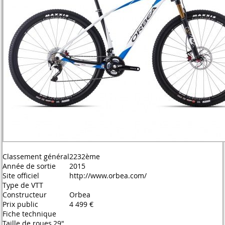
Classement général
2232ème
Année de sortie
2015
Site officiel
http://www.orbea.com/
Type de VTT
Constructeur
Orbea
Prix public
4 499 €
Fiche technique
Taille de roues
29"