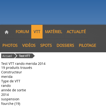
FORUM
VTT
MATÉRIEL
ACTUALITÉ
PHOTOS
VIDÉOS
SPOTS
DOSSIERS
PILOTAGE
Accueil
Test VTT
Test VTT rando merida 2014
19 produits trouvés
Constructeur
merida
Type de VTT
rando
année de sortie
2014
suspension
fourche (19)