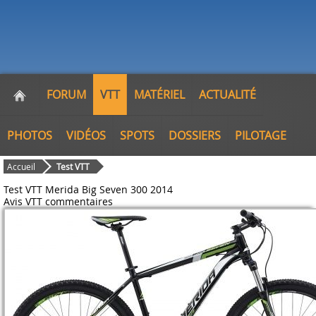
FORUM
VTT
MATÉRIEL
ACTUALITÉ
PHOTOS
VIDÉOS
SPOTS
DOSSIERS
PILOTAGE
Accueil
Test VTT
Test VTT Merida Big Seven 300 2014
Avis VTT
commentaires