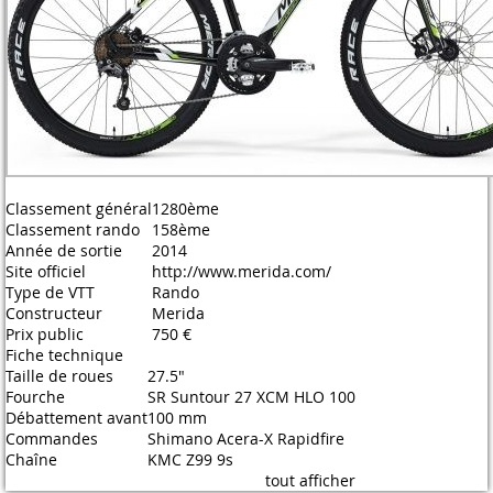
Classement général
1280ème
Classement rando
158ème
Année de sortie
2014
Site officiel
http://www.merida.com/
Type de VTT
Rando
Constructeur
Merida
Prix public
750 €
Fiche technique
Taille de roues
27.5"
Fourche
SR Suntour 27 XCM HLO 100
Débattement avant
100 mm
Commandes
Shimano Acera-X Rapidfire
Chaîne
KMC Z99 9s
tout afficher