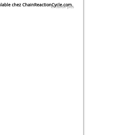
lable chez ChainReactionCycle.com
.
en savoir plus