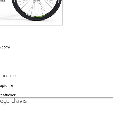
a.com/
M HLO 100
apidfire
t afficher
eçu d'avis