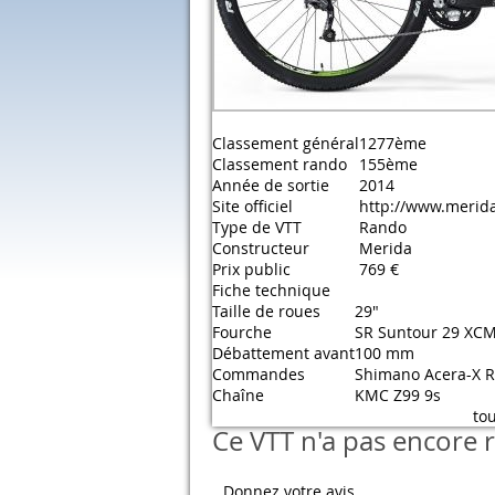
Classement général
1277ème
Classement rando
155ème
Année de sortie
2014
Site officiel
http://www.merid
Type de VTT
Rando
Constructeur
Merida
Prix public
769 €
Fiche technique
Taille de roues
29"
Fourche
SR Suntour 29 XC
Débattement avant
100 mm
Commandes
Shimano Acera-X R
Chaîne
KMC Z99 9s
tou
Ce VTT n'a pas encore r
Donnez votre avis