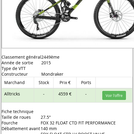
Classement général
2449ème
Année de sortie
2015
Type de VTT
Constructeur
Mondraker
Marchand
Stock
Prix €
Ports
Alltricks
-
4559 €
-
Voir l'offre
Fiche technique
Taille de roues
27.5"
Fourche
FOX 32 FLOAT CTD FIT PERFORMANCE
Débattement avant
140 mm