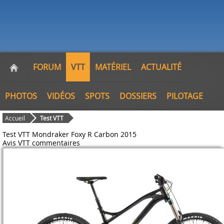
FORUM
VTT
MATÉRIEL
ACTUALITÉ
PHOTOS
VIDÉOS
SPOTS
DOSSIERS
PILOTAGE
Accueil
Test VTT
Test VTT Mondraker Foxy R Carbon 2015
Avis VTT
commentaires