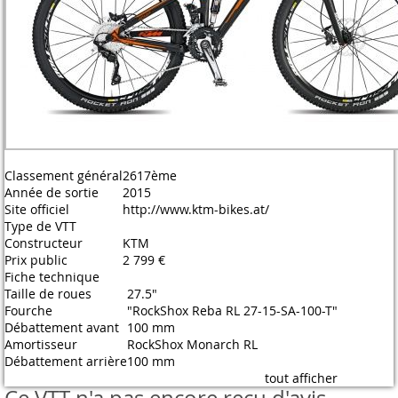
Classement général
2617ème
Année de sortie
2015
Site officiel
http://www.ktm-bikes.at/
Type de VTT
Constructeur
KTM
Prix public
2 799 €
Fiche technique
Taille de roues
27.5"
Fourche
"RockShox Reba RL 27-15-SA-100-T"
Débattement avant
100 mm
Amortisseur
RockShox Monarch RL
Débattement arrière
100 mm
tout afficher