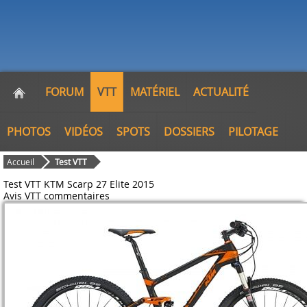
FORUM
VTT
MATÉRIEL
ACTUALITÉ
PHOTOS
VIDÉOS
SPOTS
DOSSIERS
PILOTAGE
Accueil
Test VTT
Test VTT KTM Scarp 27 Elite 2015
Avis VTT
commentaires