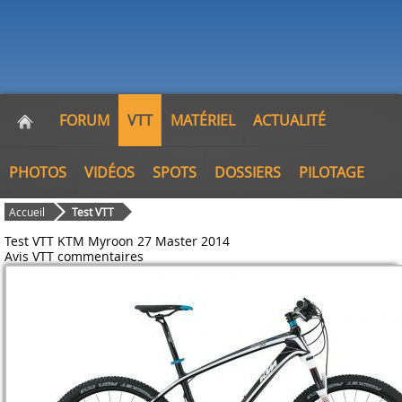
FORUM
VTT
MATÉRIEL
ACTUALITÉ
PHOTOS
VIDÉOS
SPOTS
DOSSIERS
PILOTAGE
Accueil
Test VTT
Test VTT KTM Myroon 27 Master 2014
Avis VTT
commentaires