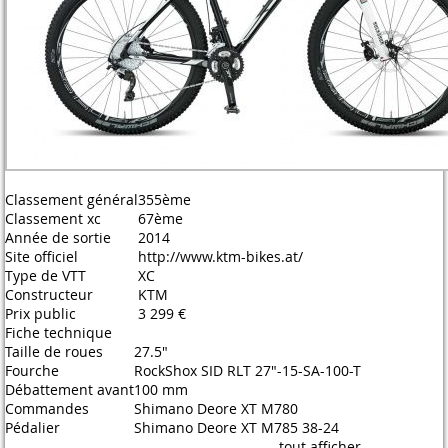
Classement général
355ème
Classement xc
67ème
Année de sortie
2014
Site officiel
http://www.ktm-bikes.at/
Type de VTT
XC
Constructeur
KTM
Prix public
3 299 €
Fiche technique
Taille de roues
27.5"
Fourche
RockShox SID RLT 27"-15-SA-100-T
Débattement avant
100 mm
Commandes
Shimano Deore XT M780
Pédalier
Shimano Deore XT M785 38-24
tout afficher