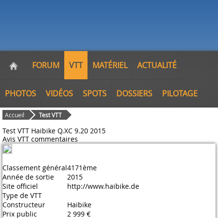
FORUM
VTT
MATÉRIEL
ACTUALITÉ
PHOTOS
VIDÉOS
SPOTS
DOSSIERS
PILOTAGE
Accueil
Test VTT
Test VTT Haibike Q.XC 9.20 2015
Avis VTT
commentaires
Classement général
4171ème
Année de sortie
2015
Site officiel
http://www.haibike.de
Type de VTT
Constructeur
Haibike
Prix public
2 999 €