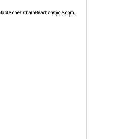
lable chez ChainReactionCycle.com
.
en savoir plus