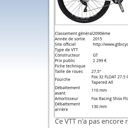
Classement général
2090ème
Année de sortie
2015
Site officiel
http://www.gtbicy
Type de VTT
Constructeur
GT
Prix public
2 299 €
Fiche technique
Taille de roues
27.5"
Fox 32 FLOAT 27.5
Fourche
Tapered All
Débattement
110 mm
avant
Amortisseur
Fox Racing Shox Fl
Débattement
130 mm
arrière
Ce VTT n'a pas encore r