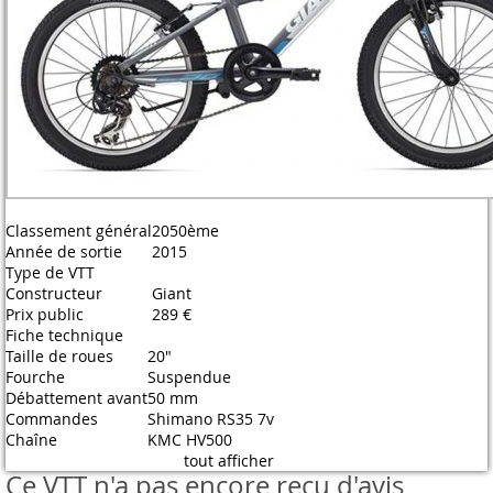
Classement général
2050ème
Année de sortie
2015
Type de VTT
Constructeur
Giant
Prix public
289 €
Fiche technique
Taille de roues
20"
Fourche
Suspendue
Débattement avant
50 mm
Commandes
Shimano RS35 7v
Chaîne
KMC HV500
tout afficher
Ce VTT n'a pas encore reçu d'avis