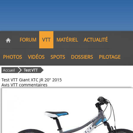
FORUM
VTT
MATÉRIEL
ACTUALITÉ
PHOTOS
VIDÉOS
SPOTS
DOSSIERS
PILOTAGE
Accueil
Test VTT
Test VTT Giant XTC JR 20" 2015
Avis VTT
commentaires