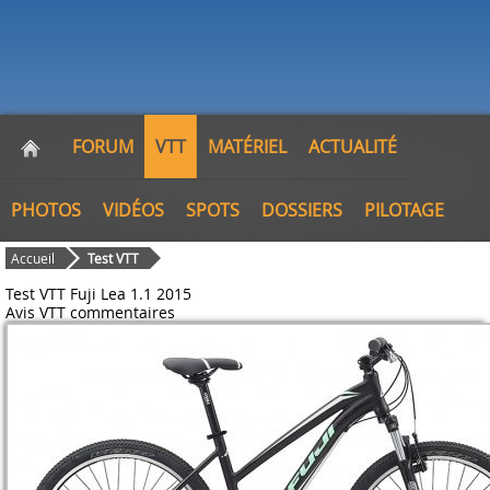
FORUM
VTT
MATÉRIEL
ACTUALITÉ
PHOTOS
VIDÉOS
SPOTS
DOSSIERS
PILOTAGE
Accueil
Test VTT
Test VTT Fuji Lea 1.1 2015
Avis VTT
commentaires