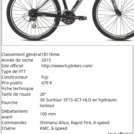
Classement général
1817ème
Année de sortie
2015
Site officiel
http://www.fujibikes.com/
Type de VTT
Constructeur
Fuji
Prix public
479 €
Fiche technique
Taille de roues
26"
SR Suntour SF13-XCT-HLO w/ hydraulic
Fourche
lockout
Débattement
100 mm
avant
Commandes
Shimano Altus, Rapid Fire, 8-speed
Chaîne
KMC, 8-speed
tout afficher