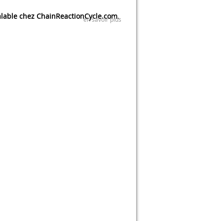
lable chez ChainReactionCycle.com
.
en savoir plus