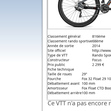
Classement général
816ème
Classement rando sportive
68ème
Année de sortie
2014
Site officiel
http://www
Type de VTT
Rando Spor
Constructeur
Focus
Prix public
2 299 €
Fiche technique
Taille de roues
29"
Fourche
Fox 32 Float 29 1
Débattement avant
100 mm
Amortisseur
Fox Float CTD Bo
Débattement arrière
100 mm
Ce VTT n'a pas encore r