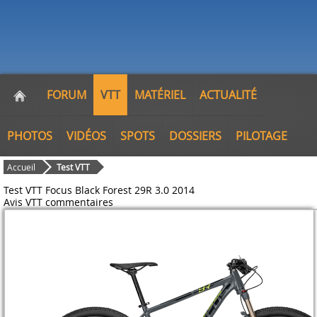
FORUM
VTT
MATÉRIEL
ACTUALITÉ
PHOTOS
VIDÉOS
SPOTS
DOSSIERS
PILOTAGE
Accueil
Test VTT
Test VTT Focus Black Forest 29R 3.0 2014
Avis VTT
commentaires