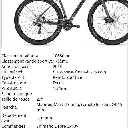
Classement général
1083ème
Classement rando sportive
175ème
Année de sortie
2014
Site officiel
http://www.focus-bikes.com
Type de VTT
Rando Sportive
Constructeur
Focus
Prix public
1 349 €
Fiche technique
Taille de roues
29"
Manitou Marvel Comp, remote lockout, QR15
Fourche
mm
Débattement
100 mm
avant
Commandes
Shimano Deore 3x10V