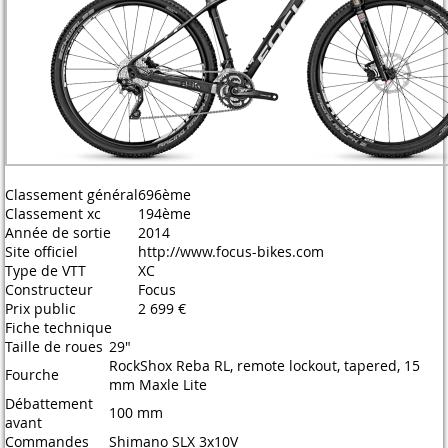
Classement général
696ème
Classement xc
194ème
Année de sortie
2014
Site officiel
http://www.focus-bikes.com
Type de VTT
XC
Constructeur
Focus
Prix public
2 699 €
Fiche technique
Taille de roues
29"
RockShox Reba RL, remote lockout, tapered, 15
Fourche
mm Maxle Lite
Débattement
100 mm
avant
Commandes
Shimano SLX 3x10V