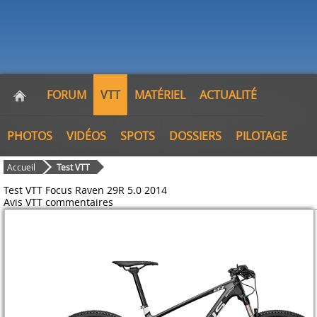
FORUM
VTT
MATÉRIEL
ACTUALITÉ
PHOTOS
VIDÉOS
SPOTS
DOSSIERS
PILOTAGE
Accueil
Test VTT
Test VTT Focus Raven 29R 5.0 2014
Avis VTT
commentaires