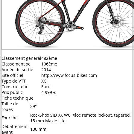
Classement général
482ème
Classement xc
106ème
Année de sortie
2014
Site officiel
http://www.focus-bikes.com
Type de VTT
XC
Constructeur
Focus
Prix public
4 999 €
Fiche technique
Taille de
29"
roues
RockShox SID XX WC, Xloc remote lockout, tapered,
Fourche
15 mm Maxle Lite
Débattement
100 mm
avant