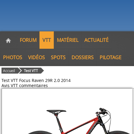
FORUM
VTT
MATÉRIEL
ACTUALITÉ
PHOTOS
VIDÉOS
SPOTS
DOSSIERS
PILOTAGE
Accueil
Test VTT
Test VTT Focus Raven 29R 2.0 2014
Avis VTT
commentaires