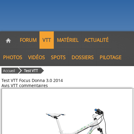
FORUM
VTT
MATÉRIEL
ACTUALITÉ
PHOTOS
VIDÉOS
SPOTS
DOSSIERS
PILOTAGE
Accueil
Test VTT
Test VTT Focus Donna 3.0 2014
Avis VTT
commentaires