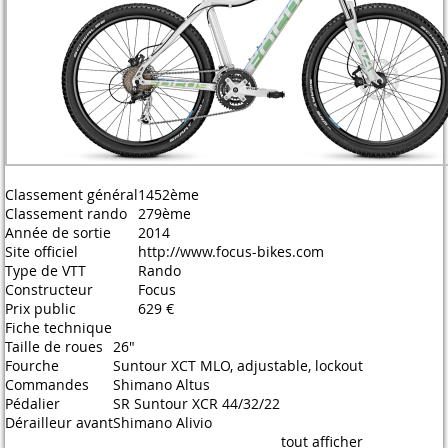
Classement général
1452ème
Classement rando
279ème
Année de sortie
2014
Site officiel
http://www.focus-bikes.com
Type de VTT
Rando
Constructeur
Focus
Prix public
629 €
Fiche technique
Taille de roues
26"
Fourche
Suntour XCT MLO, adjustable, lockout
Commandes
Shimano Altus
Pédalier
SR Suntour XCR 44/32/22
Dérailleur avant
Shimano Alivio
tout afficher