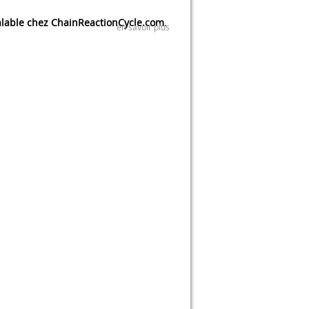
lable chez ChainReactionCycle.com
.
en savoir plus