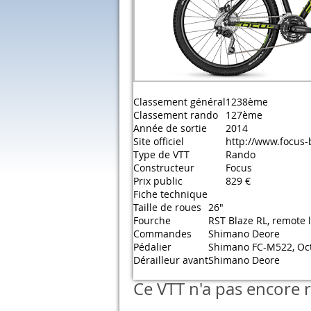
Classement général
1238ème
Classement rando
127ème
Année de sortie
2014
Site officiel
http://www.focus-
Type de VTT
Rando
Constructeur
Focus
Prix public
829 €
Fiche technique
Taille de roues
26"
Fourche
RST Blaze RL, remote 
Commandes
Shimano Deore
Pédalier
Shimano FC-M522, Oct
Dérailleur avant
Shimano Deore
Ce VTT n'a pas encore r