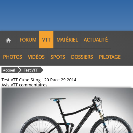
FORUM
VTT
MATÉRIEL
ACTUALITÉ
PHOTOS
VIDÉOS
SPOTS
DOSSIERS
PILOTAGE
Accueil
Test VTT
Test VTT Cube Sting 120 Race 29 2014
Avis VTT
commentaires