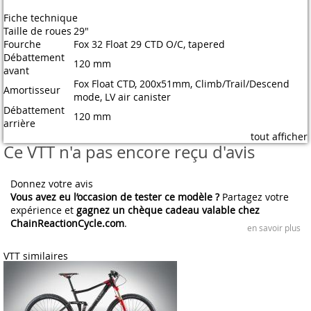
Fiche technique
Taille de roues
29"
Fourche
Fox 32 Float 29 CTD O/C, tapered
Débattement
120 mm
avant
Fox Float CTD, 200x51mm, Climb/Trail/Descend
Amortisseur
mode, LV air canister
Débattement
120 mm
arrière
tout afficher
Ce VTT n'a pas encore reçu d'avis
Donnez votre avis
Vous avez eu l’occasion de tester ce modèle ?
Partagez votre
expérience et
gagnez un chèque cadeau valable chez
ChainReactionCycle.com
.
en savoir plus
VTT similaires