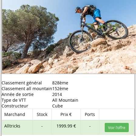
Classement général
828ème
Classement all mountain
152ème
Année de sortie
2014
Type de VTT
All Mountain
Constructeur
Cube
Marchand
Stock
Prix €
Ports
Alltricks
-
1999.99 €
-
Voir l'offre