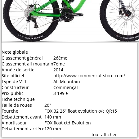
Note globale
Classement général
26ème
Classement all mountain
7ème
Année de sortie
2014
Site officiel
http://www.commencal-store.com/
Type de VTT
All Mountain
Constructeur
Commençal
Prix public
3 199 €
Fiche technique
Taille de roues
26"
Fourche
FOX 32 26” float evolution o/c QR15
Débattement avant
140 mm
Amortisseur
FOX float ctd Evolution
Débattement arrière
120 mm
tout afficher