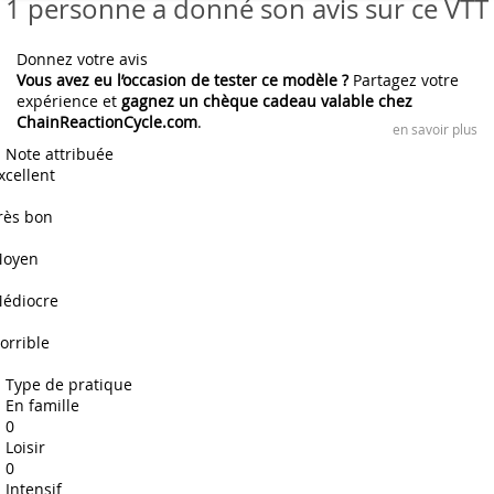
1 personne a donné son avis sur ce VTT
Donnez votre avis
Vous avez eu l’occasion de tester ce modèle ?
Partagez votre
expérience et
gagnez un chèque cadeau valable chez
ChainReactionCycle.com
.
en savoir plus
Note attribuée
xcellent
rès bon
oyen
édiocre
orrible
Type de pratique
En famille
0
Loisir
0
Intensif