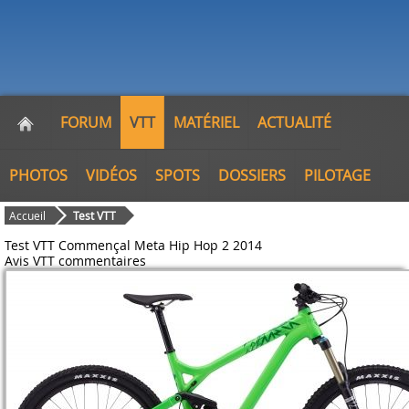
FORUM
VTT
MATÉRIEL
ACTUALITÉ
PHOTOS
VIDÉOS
SPOTS
DOSSIERS
PILOTAGE
Accueil
Test VTT
Test VTT Commençal Meta Hip Hop 2 2014
Avis VTT
commentaires