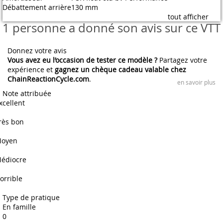
Débattement arrière
130 mm
tout afficher
1 personne a donné son avis sur ce VTT
Donnez votre avis
Vous avez eu l’occasion de tester ce modèle ?
Partagez votre
expérience et
gagnez un chèque cadeau valable chez
ChainReactionCycle.com
.
en savoir plus
Note attribuée
xcellent
rès bon
oyen
édiocre
orrible
Type de pratique
En famille
0