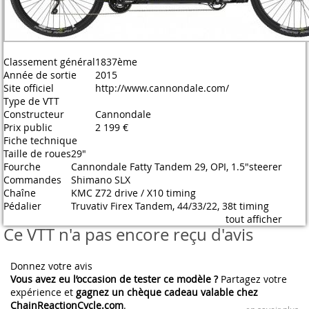
Classement général
1837ème
Année de sortie
2015
Site officiel
http://www.cannondale.com/
Type de VTT
Constructeur
Cannondale
Prix public
2 199 €
Fiche technique
Taille de roues
29"
Fourche
Cannondale Fatty Tandem 29, OPI, 1.5"steerer
Commandes
Shimano SLX
Chaîne
KMC Z72 drive / X10 timing
Pédalier
Truvativ Firex Tandem, 44/33/22, 38t timing
tout afficher
Ce VTT n'a pas encore reçu d'avis
Donnez votre avis
Vous avez eu l’occasion de tester ce modèle ?
Partagez votre
expérience et
gagnez un chèque cadeau valable chez
ChainReactionCycle.com
.