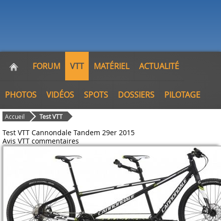
FORUM
VTT
MATÉRIEL
ACTUALITÉ
PHOTOS
VIDÉOS
SPOTS
DOSSIERS
PILOTAGE
Accueil
Test VTT
Test VTT Cannondale Tandem 29er 2015
Avis VTT
commentaires