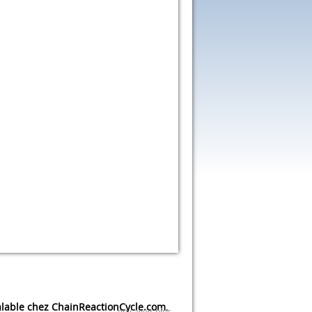
lable chez ChainReactionCycle.com
.
en savoir plus