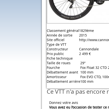
Classement général
1829ème
Année de sortie
2015
Site officiel
http://www.canno
Type de VTT
Constructeur
Cannondale
Prix public
2 499 €
Fiche technique
Taille de roues
29"
Fourche
Fox Float 32 CTD
Débattement avant
100 mm
Amortisseur
Fox EVO CTD, 10
Débattement arrière
100 mm
Ce VTT n'a pas encore r
Donnez votre avis
Vous avez eu l’occasion de tester ce