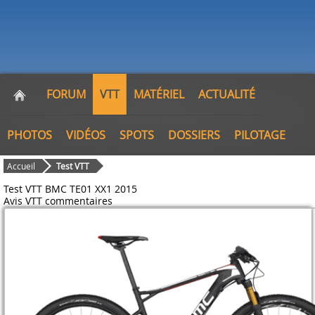
FORUM
VTT
MATÉRIEL
ACTUALITÉ
PHOTOS
VIDÉOS
SPOTS
DOSSIERS
PILOTAGE
Accueil
Test VTT
Test VTT BMC TE01 XX1 2015
Avis VTT
commentaires