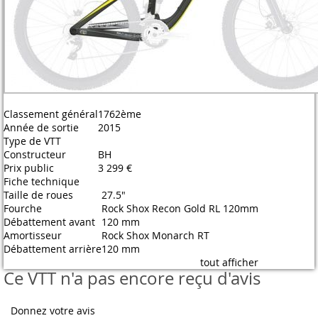
Classement général
1762ème
Année de sortie
2015
Type de VTT
Constructeur
BH
Prix public
3 299 €
Fiche technique
Taille de roues
27.5"
Fourche
Rock Shox Recon Gold RL 120mm
Débattement avant
120 mm
Amortisseur
Rock Shox Monarch RT
Débattement arrière
120 mm
tout afficher
Ce VTT n'a pas encore reçu d'avis
Donnez votre avis