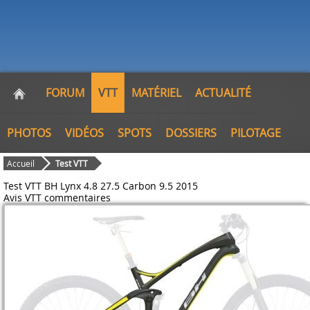
FORUM
VTT
MATÉRIEL
ACTUALITÉ
PHOTOS
VIDÉOS
SPOTS
DOSSIERS
PILOTAGE
Accueil
Test VTT
Test VTT BH Lynx 4.8 27.5 Carbon 9.5 2015
Avis VTT
commentaires