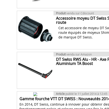
Produit
vendu sur Cdiscount
Accessoire moyeu DT Swiss 
route
Cet accessoire de moyeu DT Swi
route équipés de moyeux Shiman
de marque DT Swiss.
Produit
vendu sur Amazon
DT Swiss RWS Alu - HR - Axe 
Aluminium TA Boost
Article
publié le 11 juillet 2014 à 12:45
Gamme fourche VTT DT SWISS : Nouveautés 201
En 2014, DT Swiss, continue à innover pour obtenir des
fonctionnement précis et relever encore une fois le dé