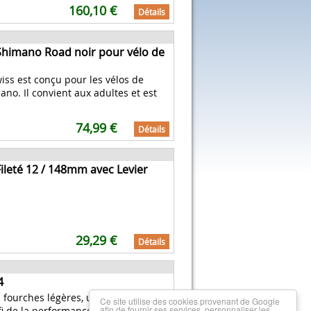
160,10 €
Détails
Shimano Road noir pour vélo de
ss est conçu pour les vélos de
o. Il convient aux adultes et est
74,99 €
Détails
Fileté 12 / 148mm avec Levier
29,29 €
Détails
4
 fourches légères, un
Ce site utilise des cookies provenant de Google
afin de fournir ses services, personnaliser les
fi de la performance