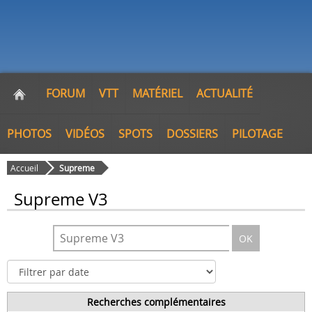
FORUM
VTT
MATÉRIEL
ACTUALITÉ
PHOTOS
VIDÉOS
SPOTS
DOSSIERS
PILOTAGE
Accueil
Supreme
Supreme V3
OK
Recherches complémentaires