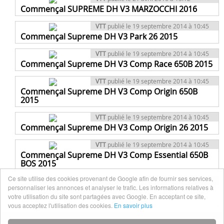
Commençal SUPREME DH V3 MARZOCCHI 2016
VTT
publié le 19 septembre 2014 à 10:45
Commençal Supreme DH V3 Park 26 2015
VTT
publié le 19 septembre 2014 à 10:45
Commençal Supreme DH V3 Comp Race 650B 2015
VTT
publié le 19 septembre 2014 à 10:45
Commençal Supreme DH V3 Comp Origin 650B
2015
VTT
publié le 19 septembre 2014 à 10:45
Commençal Supreme DH V3 Comp Origin 26 2015
VTT
publié le 19 septembre 2014 à 10:45
Commençal Supreme DH V3 Comp Essential 650B
BOS 2015
Ce site utilise des cookies provenant de Google afin de fournir ses services,
VTT
publié le 19 septembre 2014 à 10:45
personnaliser les annonces et analyser le trafic. Les informations relatives à
Commençal Supreme DH V3 Comp Essential 650B
votre utilisation du site sont partagées avec Google. En acceptant ce site,
2015
vous acceptez l'utilisation des cookies.
En savoir plus