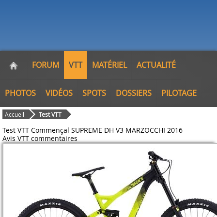
FORUM
VTT
MATÉRIEL
ACTUALITÉ
PHOTOS
VIDÉOS
SPOTS
DOSSIERS
PILOTAGE
Accueil
Test VTT
Test VTT Commençal SUPREME DH V3 MARZOCCHI 2016
Avis VTT
commentaires