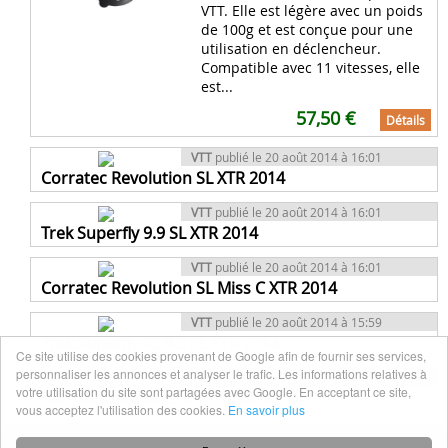
VTT. Elle est légère avec un poids
de 100g et est conçue pour une
utilisation en déclencheur.
Compatible avec 11 vitesses, elle
est...
57,50 €
Détails
VTT
publié le 20 août 2014 à 16:01
Corratec Revolution SL XTR 2014
VTT
publié le 20 août 2014 à 16:01
Trek Superfly 9.9 SL XTR 2014
VTT
publié le 20 août 2014 à 16:01
Corratec Revolution SL Miss C XTR 2014
VTT
publié le 20 août 2014 à 15:59
Trek Superfly FS 9.9 SL XTR 2014
Ce site utilise des cookies provenant de Google afin de fournir ses services,
personnaliser les annonces et analyser le trafic. Les informations relatives à
VTT
publié le 20 août 2014 à 15:59
votre utilisation du site sont partagées avec Google. En acceptant ce site,
Corratec X-Bow 29 SL XTR 2014
vous acceptez l'utilisation des cookies.
En savoir plus