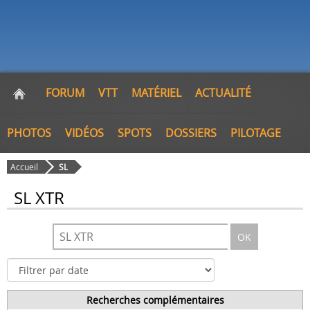
FORUM
VTT
MATÉRIEL
ACTUALITÉ
PHOTOS
VIDÉOS
SPOTS
DOSSIERS
PILOTAGE
Accueil
SL
SL XTR
OK
Recherches complémentaires