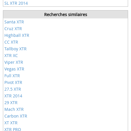
SL XTR 2014
Recherches similaires
Santa XTR
Cruz XTR
Highball XTR
CC XTR
Tallboy XTR
XTR XC
Viper XTR
Vegas XTR
Full XTR
Pivot XTR
27.5 XTR
XTR 2014
29 XTR
Mach XTR
Carbon XTR
XT XTR
XTR PRO